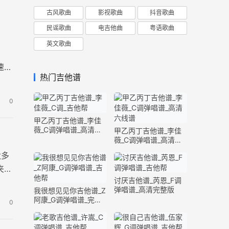
古风歌曲
影视歌曲
抖音歌曲
民谣歌曲
电吉他曲
粤语歌曲
英文歌曲
速度
热门吉他谱
0
甲乙丙丁吉他谱_李佳
薇_C调弹唱谱_高清六
甲乙丙丁吉他谱_李佳
线谱
薇_C调弹唱谱_高清六
线谱
太多
夹3
讨厌吉他谱_芮恩_F调
弹唱谱_高清完整版
我很想见见你吉他谱_Z
阿康_G调弹唱谱_完整
0
版