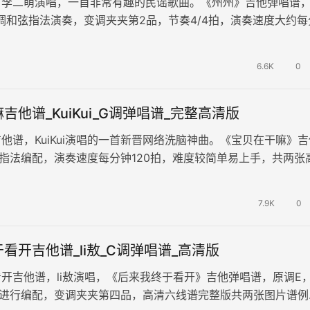
，李二萌演唱，一首非常有趣的民谣歌曲。《州州》吉他弹唱谱
调和弦指法演奏，变调夹夹第2品，节奏4/4拍，演奏速度大约每
演奏难度简单。 表姑在温…
6.6K
0
吉他谱_KuiKui_G调弹唱谱_完整高清版
他谱，KuiKui演唱的一首新晋网络洗脑神曲。《宝贝在干嘛》吉
指法编配，演奏速度每分钟120拍，难度较简单易上手，共两张
以极致的朴实彰显时…
7.9K
0
看开吉他谱_li敖_C调弹唱谱_高清版
开吉他谱，li敖演唱，《后来我终于看开》吉他弹唱谱，原调E
法进行编配，变调夹夹第四品，高清六线谱完整版共两张图片谱例