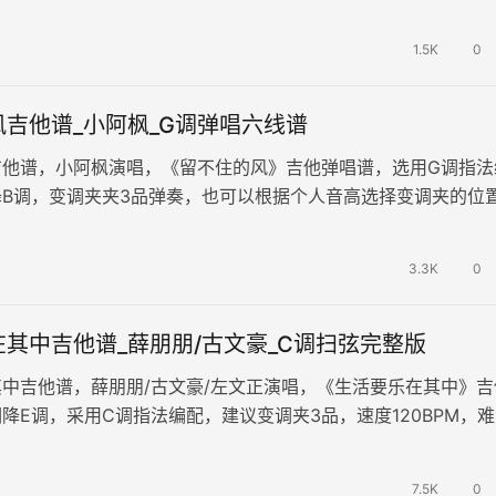
已如同潮水般退去，那些刻骨…
1.5K
0
吉他谱_小阿枫_G调弹唱六线谱
吉他谱，小阿枫演唱，《留不住的风》吉他弹唱谱，选用G调指法
B调，变调夹夹3品弹奏，也可以根据个人音高选择变调夹的位
张高清图片六线谱。 你是我…
3.3K
0
其中吉他谱_薛朋朋/古文豪_C调扫弦完整版
中吉他谱，薛朋朋/古文豪/左文正演唱，《生活要乐在其中》吉
降E调，采用C调指法编配，建议变调夹3品，速度120BPM，
易上手。 踏实向前，…
7.5K
0