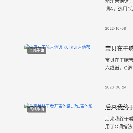
州州吉他谱
调A，选用G
钟100拍，
2022-10-08
宝贝在干嘛
网络歌曲
宝贝在干嘛吉
六线谱，G调
图片谱例。 
2023-06-24
后来我终于
网络歌曲
后来我终于看
用了C调指