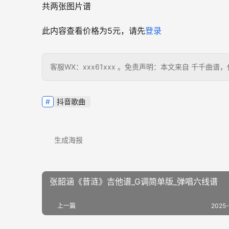
共两张图片谱
此内容查看价格为
5
元，请先
登录
客服WX：xxx61xxx 。免责声明：本文来自 千千
抖音歌曲
生成海报
张韶涵《昔涟》吉他谱_G调简单版_弹唱六线谱
上一篇
2025-