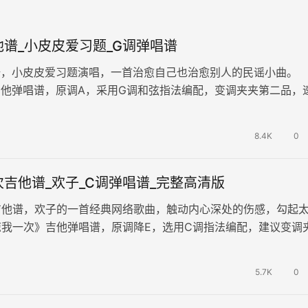
吉他谱_小皮皮爱习题_G调弹唱谱
他谱，小皮皮爱习题演唱，一首治愈自己也治愈别人的民谣小曲。
》吉他弹唱谱，原调A，采用G调和弦指法编配，变调夹夹第二品，
80拍左右，演奏难度简…
8.4K
0
吉他谱_欢子_C调弹唱谱_完整高清版
吉他谱，欢子的一首经典网络歌曲，触动内心深处的伤感，勾起
我一次》吉他弹唱谱，原调降E，选用C调指法编配，建议变调
BPM难度较简单，演奏易上…
5.7K
0