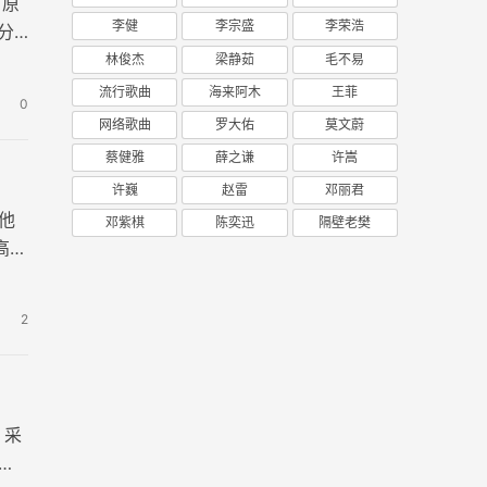
，原
李健
李宗盛
李荣浩
分
林俊杰
梁静茹
毛不易
流行歌曲
海来阿木
王菲
0
网络歌曲
罗大佑
莫文蔚
蔡健雅
薛之谦
许嵩
许巍
赵雷
邓丽君
他
邓紫棋
陈奕迅
隔壁老樊
高清
2
，采
。