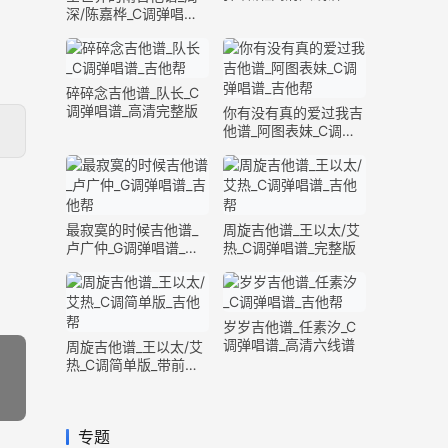
深/陈嘉桦_C调弹唱谱_
完整版
碎碎念吉他谱_队长_C
调弹唱谱_高清完整版
你有没有真的爱过我吉
他谱_阿图表妹_C调弹
唱谱_完整版
最寂寞的时候吉他谱_
周旋吉他谱_王以太/艾
卢广仲_G调弹唱谱_高
热_C调弹唱谱_完整版
清六线谱
岁岁吉他谱_任素汐_C
调弹唱谱_高清六线谱
周旋吉他谱_王以太/艾
热_C调简单版_带前奏
间奏
专题