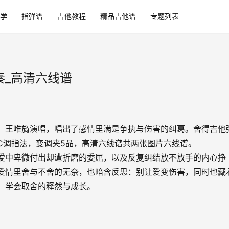
学
指弹谱
吉他教程
精品吉他谱
专题列表
奏_高清六线谱
，王唯旖演唱，唱出了感情里满是争执与伤害的纠葛。舍得吉他
C调指法，变调夹5品，高清六线谱共两张图片六线谱。
爱中卑微付出却遭折磨的委屈，以及反复纠结放不放手的内心挣
爱情里舍与不舍的无奈，也暗含反思：别让爱变伤害，同时也藏
，学会取舍的释然与成长。