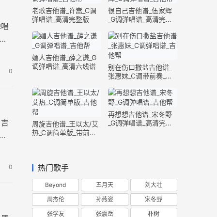
老歌吉他谱_许嵩_C调
很自己吉他谱_伍家辉
弹唱谱_高清完整版
_G调弹唱谱_高清完整
弹唱
版
再
媚人吉他谱_薛之谦_G
调弹唱谱_高清六线谱
别在伤口撒盐吉他谱_
0
张惠妹_C调带前奏_完
整版
再想想吉他谱_宋冬野
》吉
_G调弹唱谱_高清完整
周旋吉他谱_王以太/艾
版
热_C调简单版_带前奏
图
间奏
热门歌手
0
Beyond
五月天
刘大壮
周杰伦
孙燕姿
宋冬野
张学友
张震岳
朴树