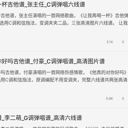
杯吉他谱_张主任_C调弹唱六线谱
杯吉他谱，张主任演唱的一首网络歌曲，《让我再喝一杯》吉他
选用C调和弦指法，变调夹夹二品，三张高清图片六线谱。 让我
忧伤灌醉，抛开烦恼，让爱的痛…
5.1K
0
好吗吉他谱_付豪_C调弹唱谱_高清图片谱
好吗吉他谱，付豪演唱的一首网络伤感情歌，《他真的对你好吗
选用C调和弦指法，原调编配不用变调夹，完整六线谱共两张高清
的关系成为了关怀的阻碍，暗恋…
5.8K
0
_李二萌_G调弹唱谱_高清六线谱