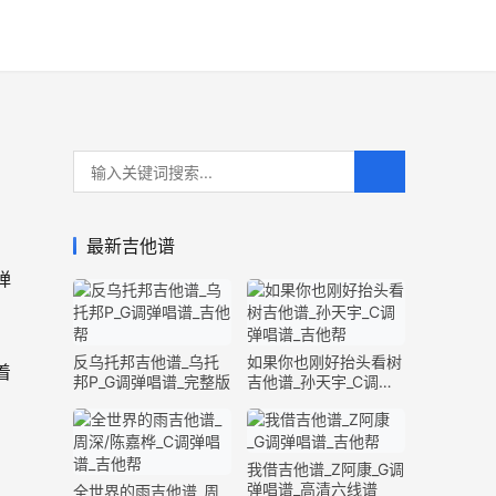
最新吉他谱
弹
反乌托邦吉他谱_乌托
如果你也刚好抬头看树
着
邦P_G调弹唱谱_完整版
吉他谱_孙天宇_C调弹
唱谱_完整版
我借吉他谱_Z阿康_G调
弹唱谱_高清六线谱
全世界的雨吉他谱_周