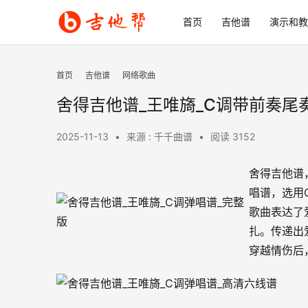
首页
吉他谱
演示和教
首页
吉他谱
网络歌曲
舍得吉他谱_王唯旖_C调带前奏尾
2025-11-13
•
来源 : 千千曲谱
•
阅读 3152
舍得吉他谱
唱谱，选用
歌曲表达了
扎。传递出
穿越情伤后