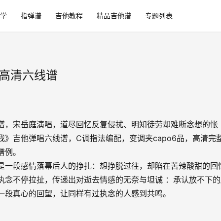
学
指弹谱
吉他教程
精品吉他谱
专题列表
_高清六线谱
谱，宋岳庭演唱，道尽回忆反复侵扰、明知徒劳却难断念想的怅
我》吉他弹唱六线谱，C调指法编配，变调夹capo6品，高清完
谱例。
是一段感情落幕后人的挣扎：想挣脱过往，却陷在苦辣酸甜的回
执念不停拉扯，传递出对逝去情感的无奈与坦诚 ：承认放不下的
一段真心的回望，让同样有过执念的人感到共鸣。