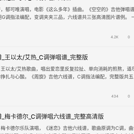
谱，郁可唯演唱，电影《这么多年》插曲。《空空的》吉他弹唱
用G调指法编配，变调夹夹三品，六线谱共三张高清图片谱例。 
在人生的岔路口黯然分离。郁…
4.2K
0
_王以太/艾热_C调弹唱谱_完整版
，王以太/艾热歌曲，唱出爱恋里反复拉扯、单向消耗的煎熬，道
的挣扎与心酸。《周旋》吉他六线谱，C调指法编配，完整版共五
唱谱例。歌曲传递出失衡情爱只…
434
0
_梅卡德尔_C调弹唱六线谱_完整高清版
，梅卡德尔乐队演唱，《迷恋》吉他六线谱，歌曲原调为C调，曲