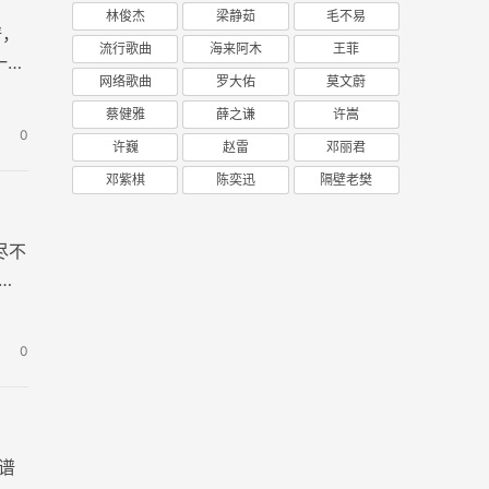
林俊杰
梁静茹
毛不易
谱，
流行歌曲
海来阿木
王菲
一对
网络歌曲
罗大佑
莫文蔚
蔡健雅
薛之谦
许嵩
0
许巍
赵雷
邓丽君
邓紫棋
陈奕迅
隔壁老樊
尽不
张
0
谱