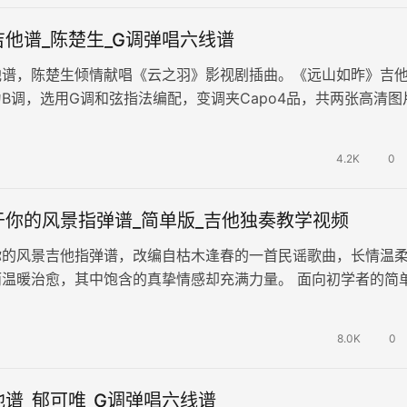
他谱_陈楚生_G调弹唱六线谱
他谱，陈楚生倾情献唱《云之羽》影视剧插曲。《远山如昨》吉
B调，选用G调和弦指法编配，变调夹Capo4品，共两张高清图
悬挂，凝望经年，陈楚生以…
4.2K
0
于你的风景指弹谱_简单版_吉他独奏教学视频
你的风景吉他指弹谱，改编自枯木逢春的一首民谣歌曲，长情温
而温暖治愈，其中饱含的真挚情感却充满力量。 面向初学者的简
量编配的简单而好听。随谱附上…
8.0K
0
谱_郁可唯_G调弹唱六线谱