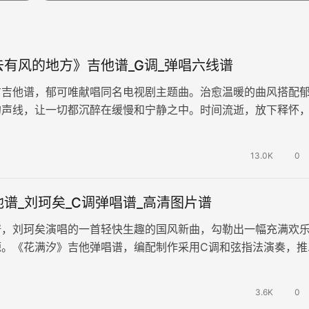
有风的地方》吉他谱_G调_弹唱六线谱
方吉他谱，郁可唯献唱同名电视剧主题曲。治愈温暖的曲风搭配
的声线，让一切都沉醉在缓慢和宁静之中。时间流逝，放下释怀
爱情，遇见新的自己和生活。 …
13.0K
0
谱_刘珂矣_C调弹唱谱_高清图片谱
谱，刘珂矣演唱的一首轻快生趣的国风新曲，勾勒出一幅充满欢
源。《花满汐》吉他弹唱谱，编配制作采用C调和弦指法演奏，推
，速度大概每分钟80拍，整体…
3.6K
0