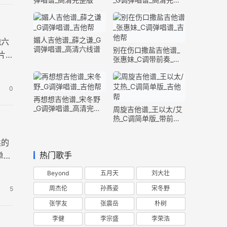
版
媚人吉他谱_薛之谦_G
他六
调弹唱谱_高清六线谱
别在伤口撒盐吉他谱_
片
张惠妹_C调带前奏_完
整版
0
再想想吉他谱_宋冬野
_G调弹唱谱_高清完整
周旋吉他谱_王以太/艾
版
热_C调简单版_带前奏
间奏
柔的
热门歌手
单指
Beyond
五月天
刘大壮
周杰伦
孙燕姿
宋冬野
5
张学友
张震岳
朴树
李健
李宗盛
李荣浩