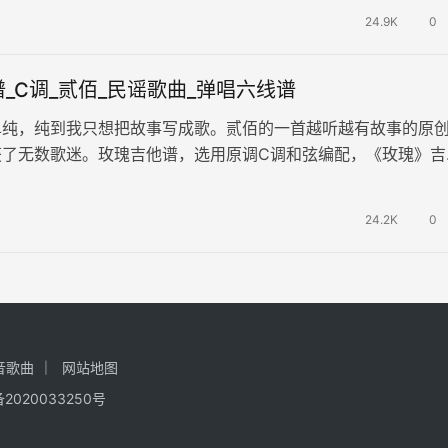
24.9K
0
_C调_贰佰_民谣歌曲_弹唱六线谱
单纯，纯到我只想把故事写成歌。贰佰的一首越听越有故事的原
获了无数歌迷。玫瑰吉他谱，选用原调C调和弦编配，《玫瑰》吉
图片六线谱。 贰佰的这朵《玫…
24.2K
0
音歌曲
网站地图
备2020033250号