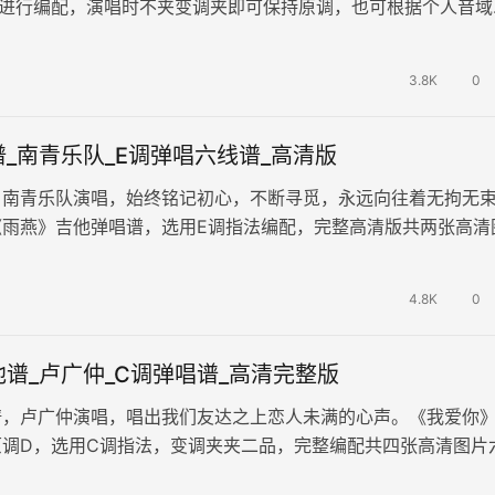
法进行编配，演唱时不夹变调夹即可保持原调，也可根据个人音域
4拍的节奏，难度为低级。演奏…
3.8K
0
_南青乐队_E调弹唱六线谱_高清版
，南青乐队演唱，始终铭记初心，不断寻觅，永远向往着无拘无
《雨燕》吉他弹唱谱，选用E调指法编配，完整高清版共两张高清
，这被誉为"无脚鸟"或"永不…
4.8K
0
谱_卢广仲_C调弹唱谱_高清完整版
谱，卢广仲演唱，唱出我们友达之上恋人未满的心声。《我爱你
原调D，选用C调指法，变调夹夹二品，完整编配共四张高清图片
你”可以是夏目漱石的“今晚…