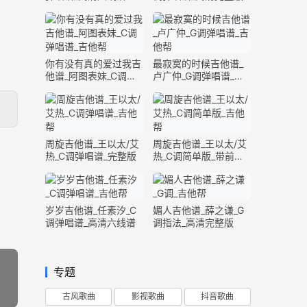
你有没有真的爱过我吉
最寂寞的时候吉他谱_
他谱_阿图表妹_C调弹
卢广仲_G调弹唱谱_高
唱谱_完整版
清六线谱
周旋吉他谱_王以太/艾
周旋吉他谱_王以太/艾
热_C调弹唱谱_完整版
热_C调简单版_带前奏
间奏
岁岁吉他谱_任素汐_C
媚人吉他谱_薛之谦_G
调弹唱谱_高清六线谱
调指法_高清完整版
专题
古风歌曲
影视歌曲
抖音歌曲