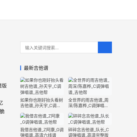
最新吉他谱
整版
如果你也刚好抬头看树
全世界的雨吉他谱_周
忆
吉他谱_孙天宇_C调弹
深/陈嘉桦_C调弹唱谱_
脆
唱谱_完整版
完整版
我借吉他谱_Z阿康_G调
碎碎念吉他谱_队长_C
弹唱谱_高清六线谱
调弹唱谱_高清完整版