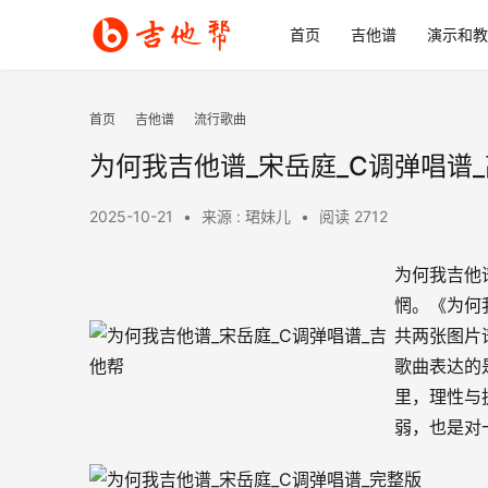
首页
吉他谱
演示和教
首页
吉他谱
流行歌曲
为何我吉他谱_宋岳庭_C调弹唱谱
2025-10-21
•
来源 : 珺妹儿
•
阅读 2712
为何我吉他
惘。《为何
共两张图片
歌曲表达的
里，理性与
弱，也是对