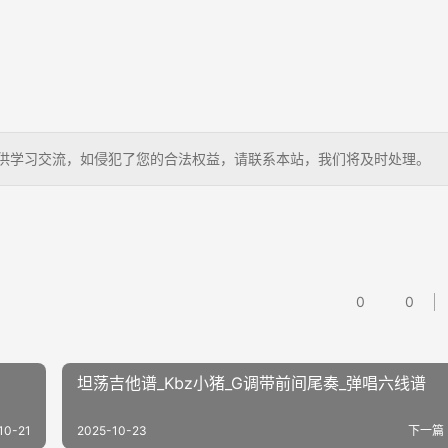
儿，仅供学习交流，如侵犯了您的合法权益，请联系本站，我们将及时处理。
0
0
坦荡吉他谱_Kbz小猪_G调带前间尾奏_弹唱六线谱
10-21
2025-10-23
下一篇