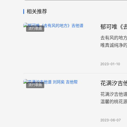
相关推荐
郁可唯《去
流行歌曲
去有风的地
唯真诚纯净
有风地方遇见
2023-01-10
花满汐吉他
流行歌曲
花满汐吉他
温馨的桃花
变调夹夹1品
2023-06-07