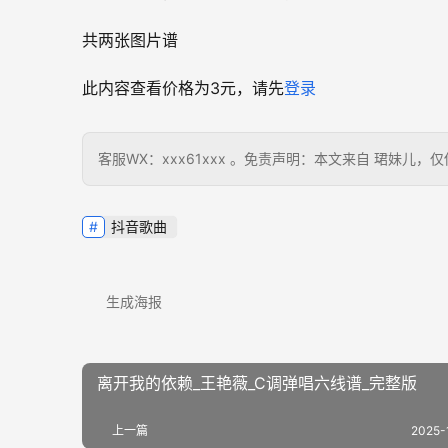
共两张图片谱
此内容查看价格为
3
元，请先
登录
客服WX：xxx61xxx 。免责声明：本文来自 珺妹
抖音歌曲
生成海报
离开我的依赖_王艳薇_C调弹唱六线谱_完整版
上一篇
2025-