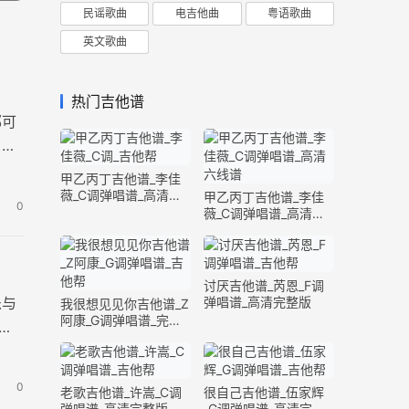
民谣歌曲
电吉他曲
粤语歌曲
英文歌曲
热门吉他谱
郁可
，去
甲乙丙丁吉他谱_李佳
薇_C调弹唱谱_高清六
甲乙丙丁吉他谱_李佳
0
线谱
薇_C调弹唱谱_高清六
线谱
讨厌吉他谱_芮恩_F调
乐与
弹唱谱_高清完整版
我很想见见你吉他谱_Z
阿康_G调弹唱谱_完整
荐
版
0
老歌吉他谱_许嵩_C调
很自己吉他谱_伍家辉
弹唱谱_高清完整版
_G调弹唱谱_高清完整