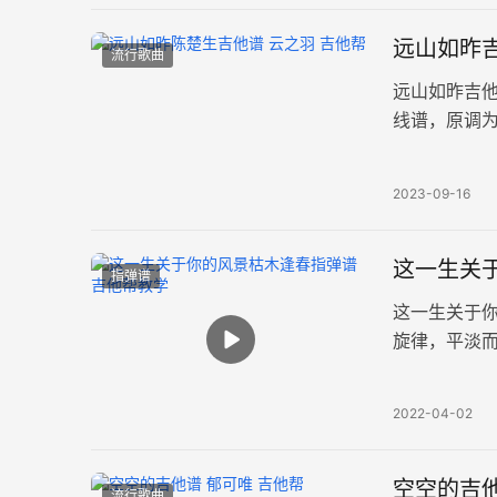
远山如昨吉
流行歌曲
远山如昨吉
线谱，原调为
谱例。 岁月
2023-09-16
这一生关
指弹谱
这一生关于
旋律，平淡
弹教程，尽
2022-04-02
空空的吉他
流行歌曲