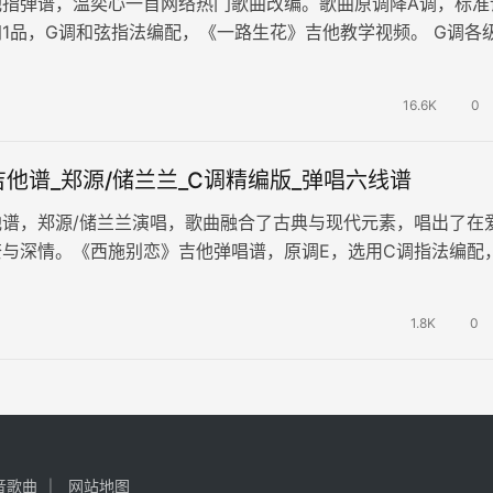
他指弹谱，温奕心一首网络热门歌曲改编。歌曲原调降A调，标准
1品，G调和弦指法编配，《一路生花》吉他教学视频。 G调各
m-C-D-Em-#…
16.6K
0
他谱_郑源/储兰兰_C调精编版_弹唱六线谱
他谱，郑源/储兰兰演唱，歌曲融合了古典与现代元素，唱出了在
奈与深情。《西施别恋》吉他弹唱谱，原调E，选用C调指法编配
品，完整版共3张高清图片…
1.8K
0
音歌曲
网站地图