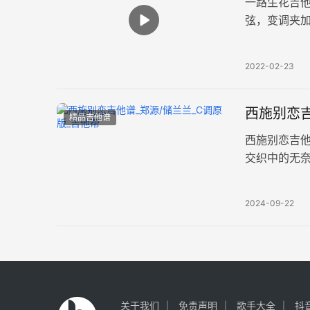
一路生花吉
弦，变调夹加
弦：G-Am-B
2022-02-23
西施别恋吉
精品吉他谱
西施别恋吉
交织中的无
议Capo4
2024-09-22
关于我们
免责声明
歌手大全
抖