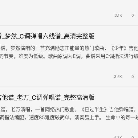
流转、人生离合的场景，不仅…
3.1K
0
_梦然_C调弹唱六线谱_高清完整版
线谱，梦然演唱的一首充满励志正能量的热门歌曲，《少年》吉
拍的节奏，难度为低级。歌曲原调为E调，曲谱采用C调指法进行
变调夹4品可回到原调，演奏…
3.6K
0
他谱_老万_C调弹唱谱_完整高清版
他谱，老万演唱，一首网络热门歌曲。《已过半生》吉他弹唱谱
调指法编配，速度85难度较简单，演奏易上手。 生命中的每一
迷茫和彷徨，有爱也有恨，有…
6.7K
0