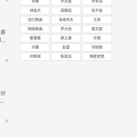
李健
李宗盛
李荣浩
林俊杰
梁静茹
毛不易
流行歌曲
海来阿木
王菲
网络歌曲
罗大佑
莫文蔚
，原
蔡健雅
薛之谦
许嵩
那匆
许巍
赵雷
邓丽君
邓紫棋
陈奕迅
隔壁老樊
0
部分
无法
0