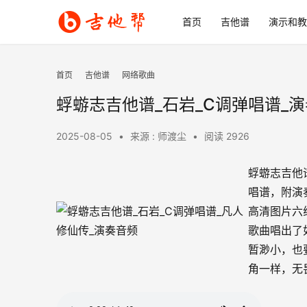
首页
吉他谱
演示和教
首页
吉他谱
网络歌曲
蜉蝣志吉他谱_石岩_C调弹唱谱_
2025-08-05
•
来源 : 师渡尘
•
阅读 2926
蜉蝣志吉他
唱谱，附演
高清图片六
歌曲唱出了
暂渺小，也
角一样，无