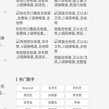
很自己吉他谱_伍家辉
媚人吉他谱_薛之谦_G
_G调弹唱谱_高清完整
调弹唱谱_高清六线谱
版
0
别在伤口撒盐吉他谱_
周旋吉他谱_王以太/艾
张惠妹_C调带前奏_完
热_C调简单版_带前奏
整版
间奏
他弹
编
再想想吉他谱_宋冬野
_G调弹唱谱_高清完整
周旋吉他谱_王以太/艾
0
版
热_C调弹唱谱_完整版
热门歌手
，完
Beyond
五月天
刘大壮
段旅
周杰伦
孙燕姿
宋冬野
张学友
张震岳
朴树
0