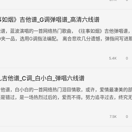
如烟》吉他谱_G调弹唱谱_高清六线谱
他谱，蓝波演唱的一首网络热门歌曲，《往事如烟》吉他弹唱谱
PO夹一品，选用G调指法编配。 离合悲欢几分遗憾，弹指间写进
人生短短数十载，往事如烟…
5.4K
0
吉他谱_C调_白小白_弹唱六线谱
吉他谱，白小白的一首网络热门泪目情歌，或许，爱情最凄美的
而是错过，是一场热烈过后的，爱而不得。努力追寻过去，终究
一场婚礼，已然永无归还期。 …
7.5K
0