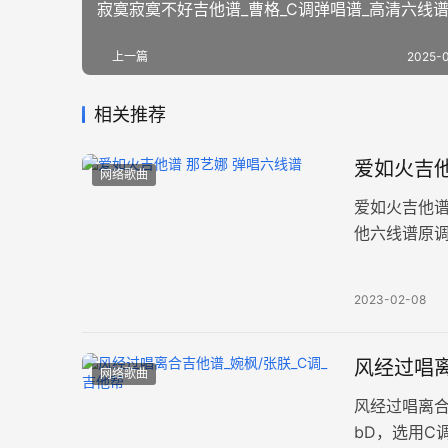
寂寞寂寞不好吉他谱_曹格_C调弹唱谱_高清六线
上一篇
2025-
相关推荐
爱如火吉他
网络歌曲
爱如火吉他
他六线谱原调
心在跳是爱
2023-02-08
风经过唱离
网络歌曲
风经过唱离
bD，选用C