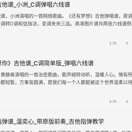
他谱_小洲_C调弹唱六线谱
他谱，小洲演唱的一首网络歌曲。《还有梦想》吉他弹唱谱，原
C调转D调和弦指法，变调夹夹三品。高清图片谱共两张六线谱例
，别让思绪太过纷扰，生命就…
2.7K
0
你》吉他谱_C调简单版_弹唱六线谱
，黄静美演唱的一首治愈歌曲，歌声婉转动听，温暖人心。情有
恼都短暂，万事皆圆满，愿我们每一个人都能被这个世界温柔以
弹唱谱，原调D，变调夹夹二…
5.7K
0
弹谱_温奕心_带原版前奏_吉他指弹教学