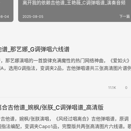
谱
离开我的依赖吉他谱_王艳薇_C调弹唱谱_演奏音频
08-04
2025-08-05
下一篇
谱_那艺娜_G调弹唱六线谱
谱，那艺娜演唱的一首旋律充满魔性的热门网络神曲，《爱如火
A，选用G调指法，变调夹2品，吉他弹唱谱共三张高清图片谱
情如烈火，你在笑疯狂的人是…
11.1K
0
合吉他谱_婉枫/张朕_C调弹唱谱_高清版
合吉他谱，婉枫/张朕演唱，《风经过唱离合》吉他弹唱谱，原调
调指法编配，变调夹Capo1品，完整版共两张高清图片六线谱。