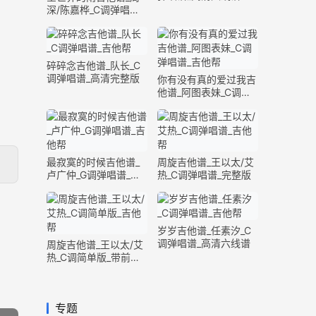
深/陈嘉桦_C调弹唱谱_
完整版
碎碎念吉他谱_队长_C
调弹唱谱_高清完整版
你有没有真的爱过我吉
他谱_阿图表妹_C调弹
唱谱_完整版
最寂寞的时候吉他谱_
周旋吉他谱_王以太/艾
卢广仲_G调弹唱谱_高
热_C调弹唱谱_完整版
清六线谱
岁岁吉他谱_任素汐_C
调弹唱谱_高清六线谱
周旋吉他谱_王以太/艾
热_C调简单版_带前奏
间奏
专题