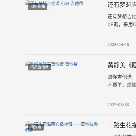
还有梦想吉
网络歌曲
还有梦想吉
bE调，采用
亲爱的朋友
2023-04-15
黄静美《愿
精品吉他谱
愿你吉他谱
不孤单，烦
《愿你》吉他
2022-06-30
一路生花指
指弹谱