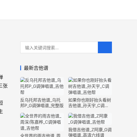
最新吉他谱
弹
三张
反乌托邦吉他谱_乌托
如果你也刚好抬头看树
短
邦P_G调弹唱谱_完整版
吉他谱_孙天宇_C调弹
主
唱谱_完整版
我借吉他谱_Z阿康_G调
弹唱谱_高清六线谱
全世界的雨吉他谱_周