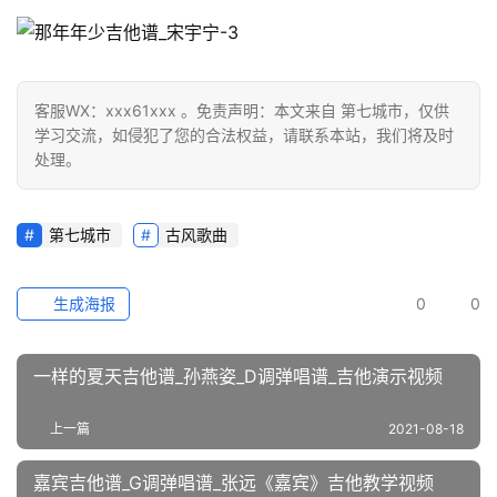
客服WX：xxx61xxx 。免责声明：本文来自 第七城市，仅供
学习交流，如侵犯了您的合法权益，请联系本站，我们将及时
处理。
第七城市
古风歌曲
生成海报
0
0
一样的夏天吉他谱_孙燕姿_D调弹唱谱_吉他演示视频
上一篇
2021-08-18
嘉宾吉他谱_G调弹唱谱_张远《嘉宾》吉他教学视频