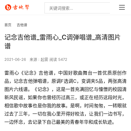
首页
吉他谱
记念吉他谱_雷雨心_C调弹唱谱_高清图片
谱
2021-06-26
来源 : 起雾
阅读 5472
雷雨心《记念》吉他谱，中国好歌曲舞台一首优质原创作
品，记念吉他弹唱谱，原调F选调C，变调夹5品，两张高清
图片六线谱。《记念》，这是一首充满回忆与憧憬的校园清
新风民谣，如果你也曾经历过高三，或正在经历这段时光，
相信歌中故事也是你我的故事。是啊，时间匆匆，一转眼就
过去了三年，一切在我心里开得好皎洁，让我们一边书写，
一边怀念，去记录下自己最美的青春年华和成长轨迹。